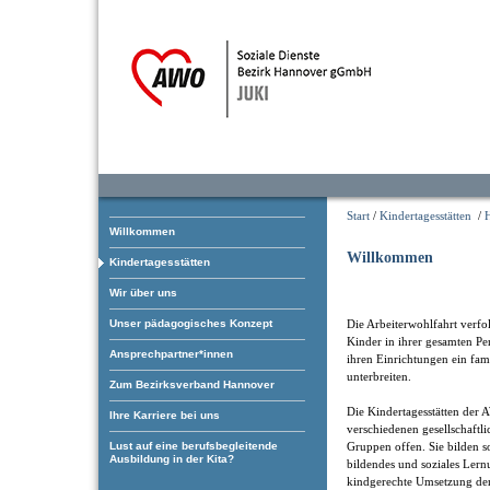
Start
/
Kindertagesstätten
/
H
Willkommen
Willkommen
Kindertagesstätten
Wir über uns
Die Arbeiterwohlfahrt verfol
Unser pädagogisches Konzept
Kinder in ihrer gesamten Pe
Ansprechpartner*innen
ihren Einrichtungen ein fam
unterbreiten.
Zum Bezirksverband Hannover
Die Kindertagesstätten der 
Ihre Karriere bei uns
verschiedenen gesellschaftl
Gruppen offen. Sie bilden som
Lust auf eine berufsbegleitende
Ausbildung in der Kita?
bildendes und soziales Ler
kindgerechte Umsetzung der