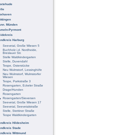
uxtehude
lle
uxhaven
ttingen
ann. Münden
ameln-Pyrmont
idekreis
ndkreis Harburg
Seevetal, Große Wiesen 5
Buchholz i.d. Nordheide,
Breslauer Str.
Stelle Waldkindergarten
Stelle, Duvendahl
Tespe, Osterstücke
Neu Wulmstorf, Lessinghöfe
Neu Wulmstorf, Wulmstorfer
Wiesen
Tespe, Parkstraße 3
Rosengarten, Eckeler Straße
Drage/Hunden
Rosengarten
Rosengarten/Sieversen
Seevetal, Große Wiesen 17
Seevetal, Seevetalstraße
Stelle, Stettiner Straße
Tespe Waldkindergarten
ndkreis Hildesheim
ndkreis Stade
ndkreis Wittmund