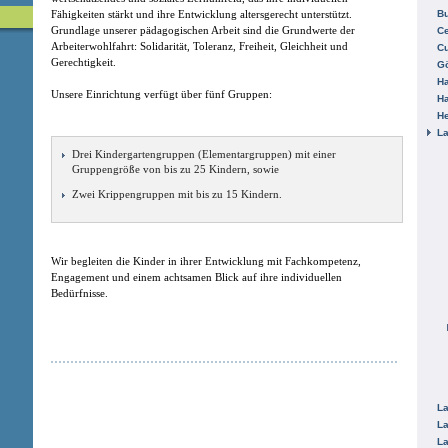
Fähigkeiten stärkt und ihre Entwicklung altersgerecht unterstützt.
B
Grundlage unserer pädagogischen Arbeit sind die Grundwerte der
Ce
Arbeiterwohlfahrt: Solidarität, Toleranz, Freiheit, Gleichheit und
C
Gerechtigkeit.
Gö
H
Unsere Einrichtung verfügt über fünf Gruppen:
H
He
La
Drei Kindergartengruppen (Elementargruppen) mit einer
Gruppengröße von bis zu 25 Kindern, sowie
Zwei Krippengruppen mit bis zu 15 Kindern.
Wir begleiten die Kinder in ihrer Entwicklung mit Fachkompetenz,
Engagement und einem achtsamen Blick auf ihre individuellen
Bedürfnisse.
La
La
La