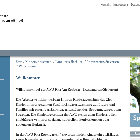
Kontakt
Impressum
Datens
Start
/
Kindertagesstätten
/
Landkreis Harburg
/
Rosengarten/Sieversen
/
Willkommen
Willkommen
Willkommen bei der AWO Kita Am Rehberg - (Rosengarten/Sieversen)
Die Arbeiterwohlfahrt verfolgt in ihren Kindertagesstätten das Ziel,
Kinder in ihrer gesamten Persönlichkeitsentwicklung zu fördern und
Familien mit einem verlässlichen, unterstützenden Betreuungsangebot zu
begleiten. Die Kindertagesstätten der AWO stehen allen Kindern offen –
unabhängig von ihrer sozialen, kulturellen, konfessionellen oder
nationalen Herkunft.
Uns
In der AWO Kita Rosengarten / Sieversen finden Kinder ein vielfältiges,
wertschätzendes und soziales Lernumfeld, das ihre individuellen