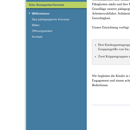
Fähigkeiten stärkt und ihre 
Kita: Rosengarten/Sieversen
Grundlage unserer pädagogi
Arbeiterwohlfahrt: Solidaritä
Willkommen
Gerechtigkeit.
Das pädagogische Konzept
Bilder
Unsere Einrichtung verfügt
Öffnungszeiten
Kontakt
Drei Kindergartengrupp
Gruppengröße von bis 
Zwei Krippengruppen mi
Wir begleiten die Kinder in
Engagement und einem achts
Bedürfnisse.