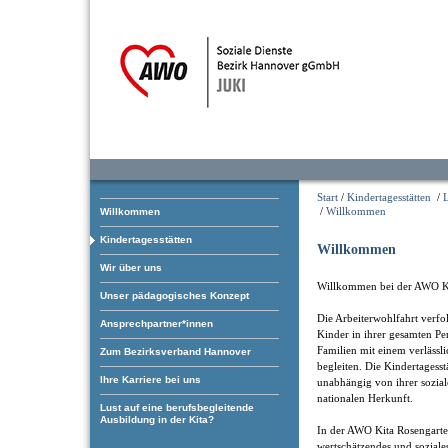
Start
/
Kindertagesstätten
/
/
Willkommen
Willkommen
Kindertagesstätten
Willkommen
Wir über uns
Willkommen bei der AWO Ki
Unser pädagogisches Konzept
Die Arbeiterwohlfahrt verfol
Ansprechpartner*innen
Kinder in ihrer gesamten Pe
Familien mit einem verlässl
Zum Bezirksverband Hannover
begleiten. Die Kindertagess
Ihre Karriere bei uns
unabhängig von ihrer soziale
nationalen Herkunft.
Lust auf eine berufsbegleitende
Ausbildung in der Kita?
In der AWO Kita Rosengarten 
wertschätzendes und soziale