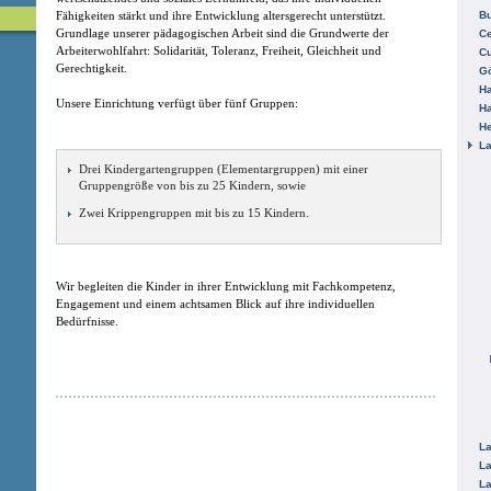
Fähigkeiten stärkt und ihre Entwicklung altersgerecht unterstützt.
B
Grundlage unserer pädagogischen Arbeit sind die Grundwerte der
Ce
Arbeiterwohlfahrt: Solidarität, Toleranz, Freiheit, Gleichheit und
C
Gerechtigkeit.
Gö
H
Unsere Einrichtung verfügt über fünf Gruppen:
H
He
La
Drei Kindergartengruppen (Elementargruppen) mit einer
Gruppengröße von bis zu 25 Kindern, sowie
Zwei Krippengruppen mit bis zu 15 Kindern.
Wir begleiten die Kinder in ihrer Entwicklung mit Fachkompetenz,
Engagement und einem achtsamen Blick auf ihre individuellen
Bedürfnisse.
La
La
La