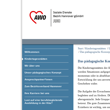
Start
/
Kindertagesstätten
/
/
Das pädagogische Konzep
Willkommen
Kindertagesstätten
Das pädagogische Ko
Wir über uns
Die Kindertagesstätten der 
werden Situationen aufgegrif
Unser pädagogisches Konzept
momentan oder in absehbarer
Ansprechpartner*innen
Entwicklung der uns anvertr
Geschehen wider.
Zum Bezirksverband Hannover
Die Aufgabe der Erwachsenen
Ihre Karriere bei uns
begleiten und zu fördern. 
altersgemischt. Jede Grupp
Lust auf eine berufsbegleitende
Ausbildung in der Kita?
betreut. Die gute Zusammen
Erziehern ist wichtig, um 