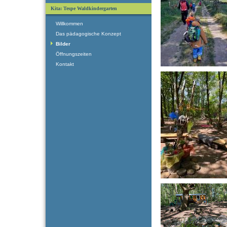
Kita: Tespe Waldkindergarten
Willkommen
Das pädagogische Konzept
Bilder
Öffnungszeiten
Kontakt