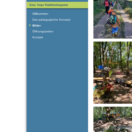
Kita: Tespe Waldkindergarten
Willkommen
Das pädagogische Konzept
Bilder
Öffnungszeiten
Kontakt