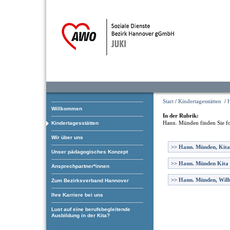
Start
/
Kindertagesstätten
/
Willkommen
In der Rubrik:
Hann. Münden
finden Sie f
Kindertagesstätten
Wir über uns
>>
Hann. Münden, Kita
Unser pädagogisches Konzept
>>
Hann. Münden Kita
Ansprechpartner*innen
>>
Hann. Münden, Wilh
Zum Bezirksverband Hannover
Ihre Karriere bei uns
Lust auf eine berufsbegleitende
Ausbildung in der Kita?