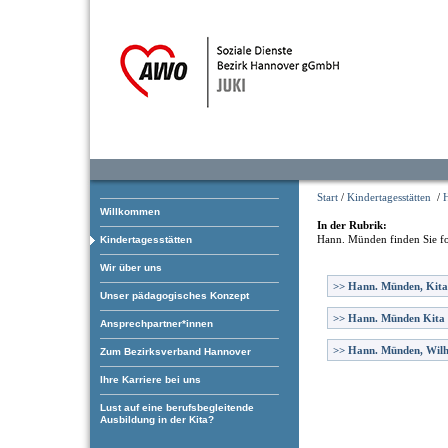
Start
/
Kindertagesstätten
/
Willkommen
In der Rubrik:
Hann. Münden
finden Sie f
Kindertagesstätten
Wir über uns
>>
Hann. Münden, Kita
Unser pädagogisches Konzept
>>
Hann. Münden Kita
Ansprechpartner*innen
>>
Hann. Münden, Wilh
Zum Bezirksverband Hannover
Ihre Karriere bei uns
Lust auf eine berufsbegleitende
Ausbildung in der Kita?