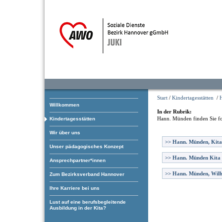
Start
/
Kindertagesstätten
/
Willkommen
In der Rubrik:
Hann. Münden
finden Sie f
Kindertagesstätten
Wir über uns
>>
Hann. Münden, Kita
Unser pädagogisches Konzept
>>
Hann. Münden Kita
Ansprechpartner*innen
>>
Hann. Münden, Wilh
Zum Bezirksverband Hannover
Ihre Karriere bei uns
Lust auf eine berufsbegleitende
Ausbildung in der Kita?