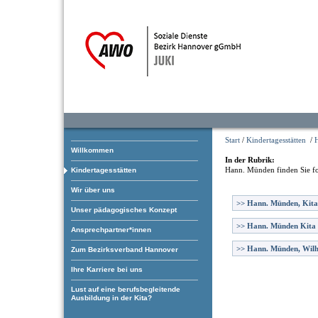
Start
/
Kindertagesstätten
/
Willkommen
In der Rubrik:
Hann. Münden
finden Sie f
Kindertagesstätten
Wir über uns
>>
Hann. Münden, Kita
Unser pädagogisches Konzept
>>
Hann. Münden Kita
Ansprechpartner*innen
>>
Hann. Münden, Wilh
Zum Bezirksverband Hannover
Ihre Karriere bei uns
Lust auf eine berufsbegleitende
Ausbildung in der Kita?