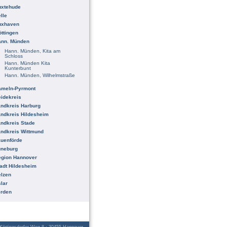
uxtehude
lle
uxhaven
ttingen
ann. Münden
Hann. Münden, Kita am
Schloss
Hann. Münden Kita
Kunterbunt
Hann. Münden, Wilhelmstraße
ameln-Pyrmont
idekreis
ndkreis Harburg
ndkreis Hildesheim
ndkreis Stade
ndkreis Wittmund
uenförde
üneburg
egion Hannover
adt Hildesheim
lzen
lar
erden