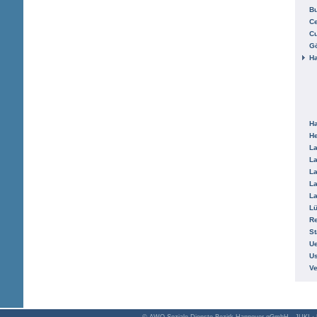
B
Ce
C
Gö
H
H
He
La
La
La
La
La
L
R
St
Ue
Us
V