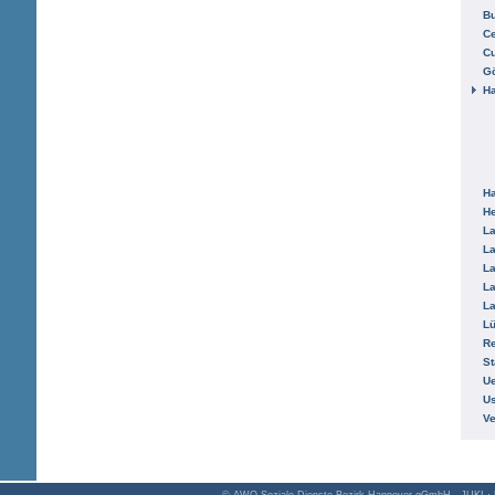
B
Ce
C
Gö
H
H
He
La
La
La
La
La
L
R
St
Ue
Us
V