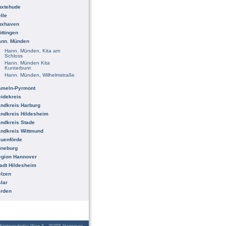
uxtehude
lle
uxhaven
ttingen
ann. Münden
Hann. Münden, Kita am
Schloss
Hann. Münden Kita
Kunterbunt
Hann. Münden, Wilhelmstraße
ameln-Pyrmont
idekreis
ndkreis Harburg
ndkreis Hildesheim
ndkreis Stade
ndkreis Wittmund
uenförde
üneburg
egion Hannover
adt Hildesheim
lzen
lar
erden