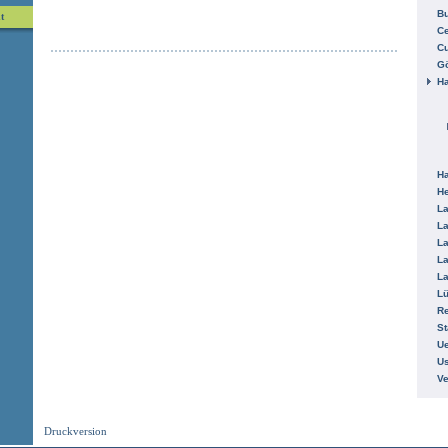
B
t
Ce
C
Gö
H
H
He
La
La
La
La
La
L
R
St
Ue
Us
V
Druckversion