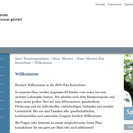
Kontakt
Impressum
Datens
Start
/
Kindertagesstätten
/
Hann. Münden
/
Hann. Münden Kita
Kunterbunt
/
Willkommen
Willkommen
Herzlich Willkommen in der AWO Kita
Kunterbunt
In unserem Haus werden insgesamt 80 Kinder vom ersten bis zum
sechsten Lebensjahr betreut. Wir arbeiten nach dem Situationsansatz und
legen somit großen Wert auf eine differenzierte, ganzheitliche
Förderung und ein individuelles, vielschichtiges, bildendes und soziales
Lernumfeld. Bei uns sind Familien aller gesellschaftlichen,
konfessionellen und nationalen Gruppen herzlich Willkommen.
Bei Fragen oder Interesse an einem möglicherweise freien Platz
Uns
kontaktieren Sie uns gern per Mail oder auch telefonisch!