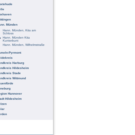
uxtehude
lle
uxhaven
ttingen
ann. Münden
Hann. Münden, Kita am
Schloss
Hann. Münden Kita
Kunterbunt
Hann. Münden, Wilhelmstraße
ameln-Pyrmont
idekreis
ndkreis Harburg
ndkreis Hildesheim
ndkreis Stade
ndkreis Wittmund
uenförde
üneburg
egion Hannover
adt Hildesheim
lzen
lar
erden