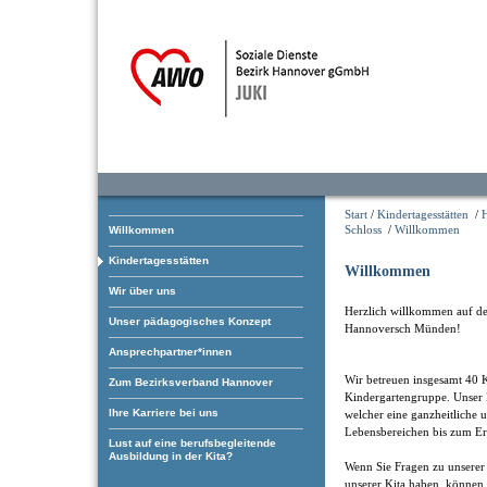
Start
/
Kindertagesstätten
/
Schloss
/
Willkommen
Willkommen
Kindertagesstätten
Willkommen
Wir über uns
Herzlich willkommen auf der
Unser pädagogisches Konzept
Hannoversch Münden!
Ansprechpartner*innen
Wir betreuen insgesamt 40 K
Zum Bezirksverband Hannover
Kindergartengruppe. Unser 
Ihre Karriere bei uns
welcher eine ganzheitliche 
Lebensbereichen bis zum Err
Lust auf eine berufsbegleitende
Ausbildung in der Kita?
Wenn Sie Fragen zu unserer 
unserer Kita haben, können 