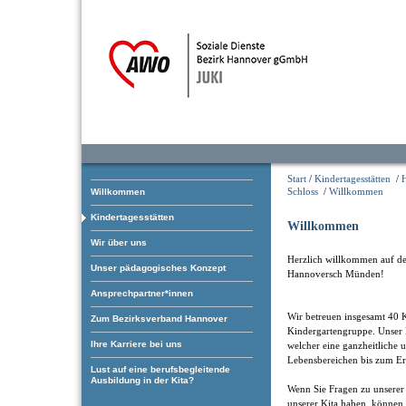
Start
/
Kindertagesstätten
/
Schloss
/
Willkommen
Willkommen
Kindertagesstätten
Willkommen
Wir über uns
Herzlich willkommen auf der
Unser pädagogisches Konzept
Hannoversch Münden!
Ansprechpartner*innen
Wir betreuen insgesamt 40 K
Zum Bezirksverband Hannover
Kindergartengruppe. Unser 
Ihre Karriere bei uns
welcher eine ganzheitliche 
Lebensbereichen bis zum Err
Lust auf eine berufsbegleitende
Ausbildung in der Kita?
Wenn Sie Fragen zu unserer 
unserer Kita haben, können 