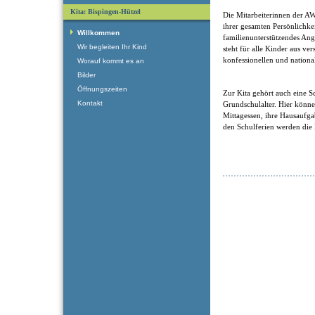
Kita: Bispingen-Hützel
Die Mitarbeiterinnen der AW
ihrer gesamten Persönlichke
Willkommen
familienunterstützendes Ang
Wir begleiten Ihr Kind
steht für alle Kinder aus ver
konfessionellen und nation
Worauf kommt es an
Bilder
Öffnungszeiten
Zur Kita gehört auch eine 
Kontakt
Grundschulalter. Hier könn
Mittagessen, ihre Hausaufga
den Schulferien werden die 