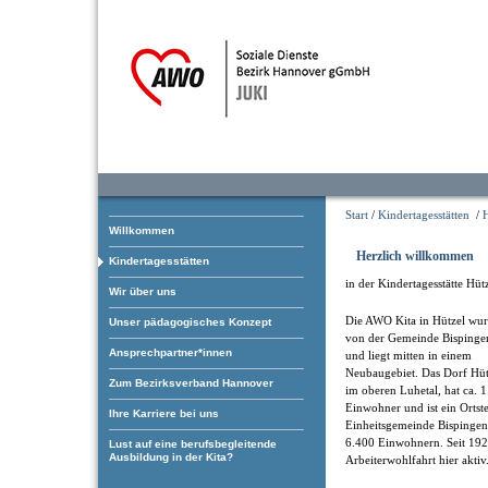
Start
/
Kindertagesstätten
/
H
Willkommen
Herzlich willkommen
Kindertagesstätten
in der Kindertagesstätte Hüt
Wir über uns
Die AWO Kita in Hützel wu
Unser pädagogisches Konzept
von der Gemeinde Bispinge
Ansprechpartner*innen
und liegt mitten in einem
Neubaugebiet. Das Dorf Hütz
Zum Bezirksverband Hannover
im oberen Luhetal, hat ca. 
Einwohner und ist ein Ortste
Ihre Karriere bei uns
Einheitsgemeinde Bispingen
6.400 Einwohnern. Seit 1927
Lust auf eine berufsbegleitende
Ausbildung in der Kita?
Arbeiterwohlfahrt hier aktiv