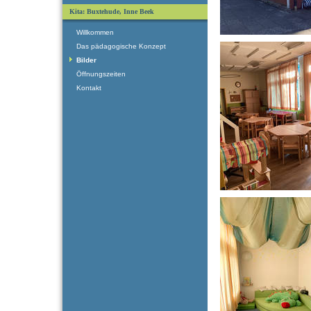
Kita: Buxtehude, Inne Beek
Willkommen
Das pädagogische Konzept
Bilder
Öffnungszeiten
Kontakt