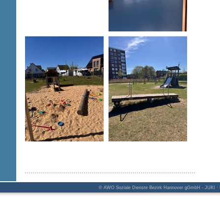
© AWO Soziale Dienste Bezirk Hannover gGmbH - JUKI · K