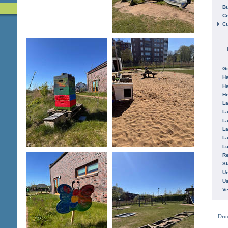
B
Ce
C
Gö
H
H
He
La
La
La
La
La
L
R
St
Ue
Us
V
Dru