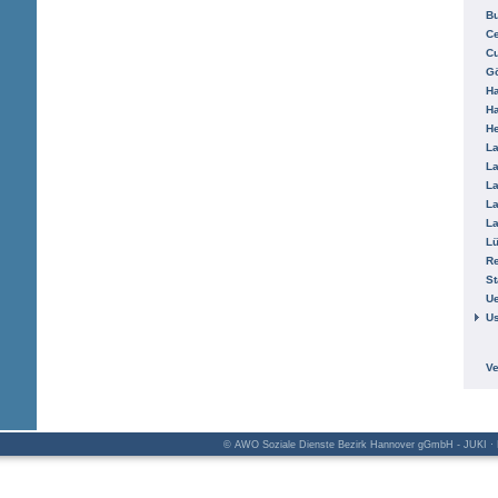
B
Ce
C
Gö
H
H
He
La
La
La
La
La
L
R
St
Ue
Us
V
© AWO Soziale Dienste Bezirk Hannover gGmbH - JUKI · K