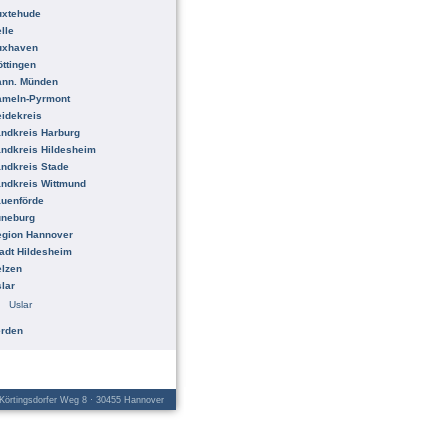
uxtehude
lle
uxhaven
ttingen
ann. Münden
ameln-Pyrmont
idekreis
ndkreis Harburg
ndkreis Hildesheim
ndkreis Stade
ndkreis Wittmund
uenförde
üneburg
egion Hannover
adt Hildesheim
lzen
lar
Uslar
erden
örtingsdorfer Weg 8 · 30455 Hannover