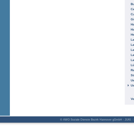
B
Ce
C
Gö
H
H
He
La
La
La
La
La
L
R
St
Ue
Us
V
© AWO Soziale Dienste Bezirk Hannover gGmbH - JUKI · K