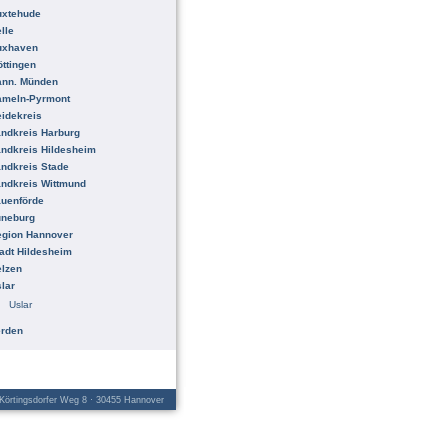
uxtehude
lle
uxhaven
ttingen
ann. Münden
ameln-Pyrmont
idekreis
ndkreis Harburg
ndkreis Hildesheim
ndkreis Stade
ndkreis Wittmund
uenförde
üneburg
egion Hannover
adt Hildesheim
lzen
lar
Uslar
erden
örtingsdorfer Weg 8 · 30455 Hannover