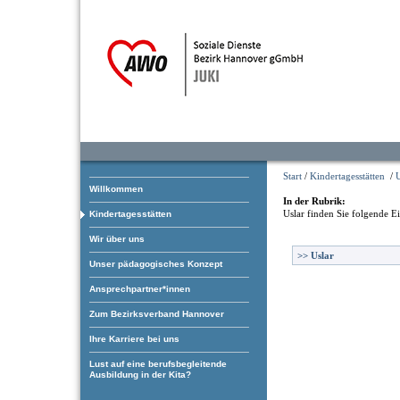
Start
/
Kindertagesstätten
/
U
Willkommen
In der Rubrik:
Uslar
finden Sie folgende E
Kindertagesstätten
Wir über uns
>>
Uslar
Unser pädagogisches Konzept
Ansprechpartner*innen
Zum Bezirksverband Hannover
Ihre Karriere bei uns
Lust auf eine berufsbegleitende
Ausbildung in der Kita?