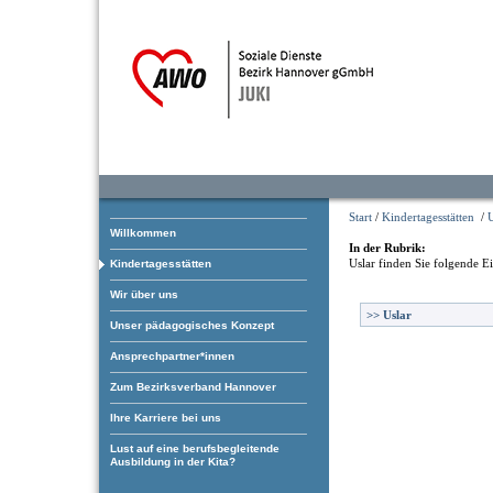
Start
/
Kindertagesstätten
/
U
Willkommen
In der Rubrik:
Uslar
finden Sie folgende E
Kindertagesstätten
Wir über uns
>>
Uslar
Unser pädagogisches Konzept
Ansprechpartner*innen
Zum Bezirksverband Hannover
Ihre Karriere bei uns
Lust auf eine berufsbegleitende
Ausbildung in der Kita?