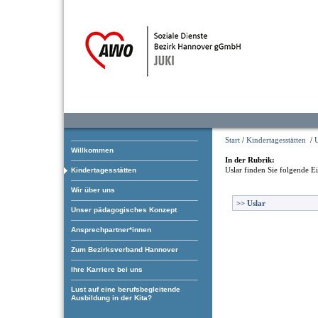
Start
/
Kindertagesstätten
/
U
Willkommen
In der Rubrik:
Uslar
finden Sie folgende E
Kindertagesstätten
Wir über uns
>>
Uslar
Unser pädagogisches Konzept
Ansprechpartner*innen
Zum Bezirksverband Hannover
Ihre Karriere bei uns
Lust auf eine berufsbegleitende
Ausbildung in der Kita?