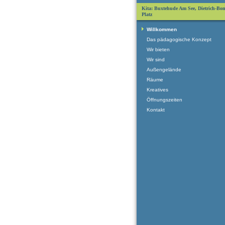
Kita: Buxtehude Am See, Dietrich-Bon
Platz
Willkommen
Das pädagogische Konzept
Wir bieten
Wir sind
Außengelände
Räume
Kreatives
Öffnungszeiten
Kontakt