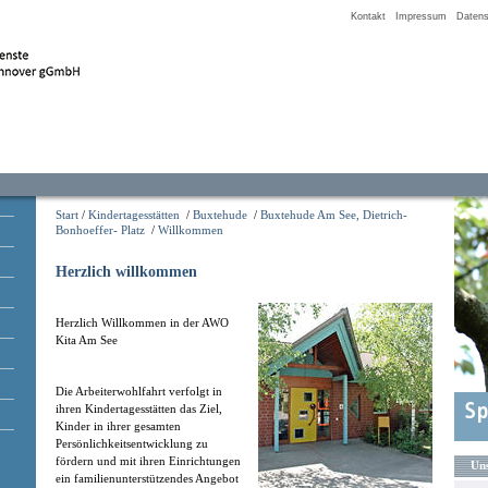
Kontakt
Impressum
Datens
Start
/
Kindertagesstätten
/
Buxtehude
/
Buxtehude Am See, Dietrich-
Bonhoeffer- Platz
/
Willkommen
Herzlich willkommen
Herzlich Willkommen in der AWO
Kita Am See
Die Arbeiterwohlfahrt verfolgt in
ihren Kindertagesstätten das Ziel,
Kinder in ihrer gesamten
Persönlichkeitsentwicklung zu
fördern und mit ihren Einrichtungen
Uns
ein familienunterstützendes Angebot