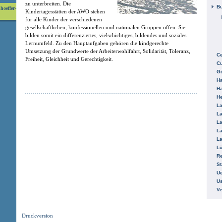
zu unterbreiten. Die
B
hoeffer-
Kindertagesstätten der AWO stehen
für alle Kinder der verschiedenen
gesellschaftlichen, konfessionellen und nationalen Gruppen offen. Sie
bilden somit ein differenziertes, vielschichtiges, bildendes und soziales
Lernumfeld. Zu den Hauptaufgaben gehören die kindgerechte
Umsetzung der Grundwerte der Arbeiterwohlfahrt, Solidarität, Toleranz,
Ce
Freiheit, Gleichheit und Gerechtigkeit.
C
Gö
H
H
He
La
La
La
La
La
L
R
St
Ue
Us
V
Druckversion