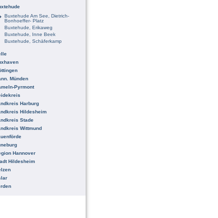
uxtehude
Buxtehude Am See, Dietrich-
Bonhoeffer- Platz
Buxtehude, Erikaweg
Buxtehude, Inne Beek
Buxtehude, Schäferkamp
lle
uxhaven
ttingen
ann. Münden
ameln-Pyrmont
idekreis
ndkreis Harburg
ndkreis Hildesheim
ndkreis Stade
ndkreis Wittmund
uenförde
üneburg
egion Hannover
adt Hildesheim
lzen
lar
erden