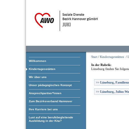
Start
/
Kindertagesstätten
/
Willkommen
In der Rubrik:
Lüneburg
finden Sie folgen
Kindertagesstätten
Wir über uns
>>
Lüneburg, Familien
Unser pädagogisches Konzept
>>
Lüneburg, Julius-Wo
Ansprechpartner*innen
Zum Bezirksverband Hannover
Ihre Karriere bei uns
Lust auf eine berufsbegleitende
Ausbildung in der Kita?