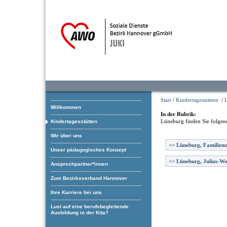
Start
/
Kindertagesstätten
/
Willkommen
In der Rubrik:
Lüneburg
finden Sie folgen
Kindertagesstätten
Wir über uns
>>
Lüneburg, Familien
Unser pädagogisches Konzept
>>
Lüneburg, Julius-Wo
Ansprechpartner*innen
Zum Bezirksverband Hannover
Ihre Karriere bei uns
Lust auf eine berufsbegleitende
Ausbildung in der Kita?