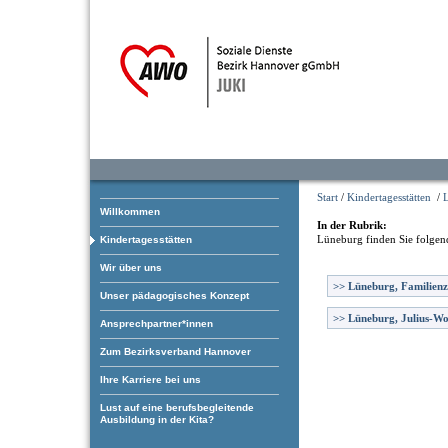
Start
/
Kindertagesstätten
/
Willkommen
In der Rubrik:
Lüneburg
finden Sie folgen
Kindertagesstätten
Wir über uns
>>
Lüneburg, Familien
Unser pädagogisches Konzept
>>
Lüneburg, Julius-Wo
Ansprechpartner*innen
Zum Bezirksverband Hannover
Ihre Karriere bei uns
Lust auf eine berufsbegleitende
Ausbildung in der Kita?