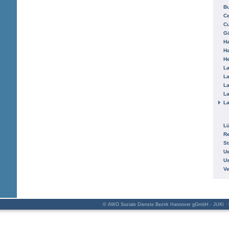
B
Ce
C
Gö
H
H
He
La
La
La
La
La
L
R
St
Ue
Us
V
© AWO Soziale Dienste Bezirk Hannover gGmbH - JUKI · K