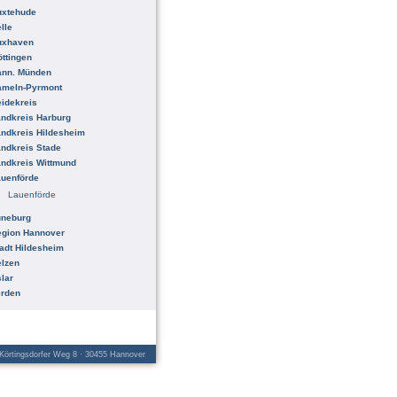
uxtehude
lle
uxhaven
ttingen
ann. Münden
ameln-Pyrmont
idekreis
ndkreis Harburg
ndkreis Hildesheim
ndkreis Stade
ndkreis Wittmund
uenförde
Lauenförde
üneburg
egion Hannover
adt Hildesheim
lzen
lar
erden
örtingsdorfer Weg 8 · 30455 Hannover