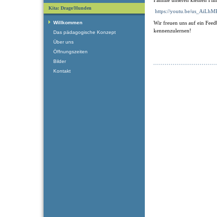
Kita: Drage/Hunden
https://youtu.be/us_AiLh
Willkommen
Wir freuen uns auf ein Feed
kennenzulernen!
Das pädagogische Konzept
Über uns
Öffnungszeiten
Bilder
Kontakt