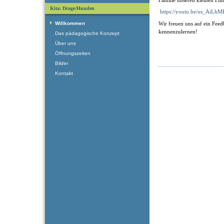
Kita: Drage/Hunden
https://youtu.be/us_AiLh
Willkommen
Wir freuen uns auf ein Feed
kennenzulernen!
Das pädagogische Konzept
Über uns
Öffnungszeiten
Bilder
Kontakt