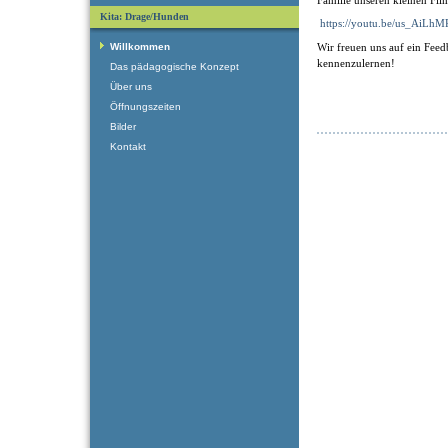
Kita: Drage/Hunden
https://youtu.be/us_AiLh
Willkommen
Wir freuen uns auf ein Feed
kennenzulernen!
Das pädagogische Konzept
Über uns
Öffnungszeiten
Bilder
Kontakt