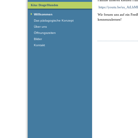
Kita: Drage/Hunden
https://youtu.be/us_AiLh
Willkommen
Wir freuen uns auf ein Feed
kennenzulernen!
Das pädagogische Konzept
Über uns
Öffnungszeiten
Bilder
Kontakt