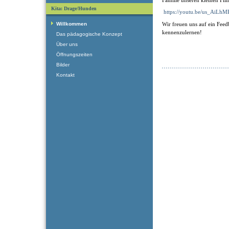
Kita: Drage/Hunden
https://youtu.be/us_AiLh
Willkommen
Wir freuen uns auf ein Feed
kennenzulernen!
Das pädagogische Konzept
Über uns
Öffnungszeiten
Bilder
Kontakt