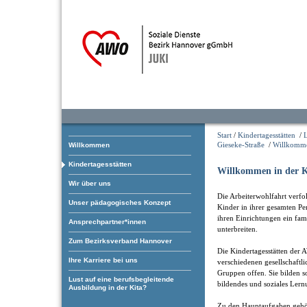
Start
/
Kindertagesstätten
/
Gieseke-Straße
/
Willkomm
Willkommen
Kindertagesstätten
Willkommen in der K
Wir über uns
Die Arbeiterwohlfahrt verfol
Unser pädagogisches Konzept
Kinder in ihrer gesamten Pe
ihren Einrichtungen ein fam
Ansprechpartner*innen
unterbreiten.
Zum Bezirksverband Hannover
Die Kindertagesstätten der 
Ihre Karriere bei uns
verschiedenen gesellschaftl
Gruppen offen. Sie bilden som
Lust auf eine berufsbegleitende
bildendes und soziales Lern
Ausbildung in der Kita?
Zu den Hauptaufgaben gehö