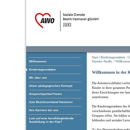
Start
/
Kindertagesstätten
/
Gieseke-Straße
/
Willkomm
Willkommen
Kindertagesstätten
Willkommen in der K
Wir über uns
Die Arbeiterwohlfahrt verfol
Unser pädagogisches Konzept
Kinder in ihrer gesamten Pe
ihren Einrichtungen ein fam
Ansprechpartner*innen
unterbreiten.
Zum Bezirksverband Hannover
Die Kindertagesstätten der 
Ihre Karriere bei uns
verschiedenen gesellschaftl
Gruppen offen. Sie bilden som
Lust auf eine berufsbegleitende
bildendes und soziales Lern
Ausbildung in der Kita?
Zu den Hauptaufgaben gehö