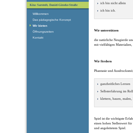
ich bin nicht allein
Kita: Sarstedt, Daniel-Gieseke-Straße
ich bin ich.
Willkommen
Das pädagogische Konzept
Wir bieten
Wir unterstützen
Öffnungszeiten
Kontakt
die natürliche Neugierde un
mit vielfältigen Materialie
Wir fördern
Phantasie und Ausdrucksmög
ganzheitliches Lernen
Selbsterfahrung im Roll
klettern, bauen, malen,
Spiel ist die wichtigste Er
einen hohen Stellenwert für
und angeleitetem Spiel.