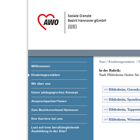
Start
/
Kindertagesstätten
/
S
Willkommen
In der Rubrik:
Stadt Hildesheim
finden Sie
Kindertagesstätten
Wir über uns
>>
Hildesheim, Ostendal
Unser pädagogisches Konzept
>>
Hildesheim, Spanda
Ansprechpartner*innen
>>
Hildesheim, Tappens
Zum Bezirksverband Hannover
Ihre Karriere bei uns
>>
Hildesheim, Wiesens
Lust auf eine berufsbegleitende
Ausbildung in der Kita?