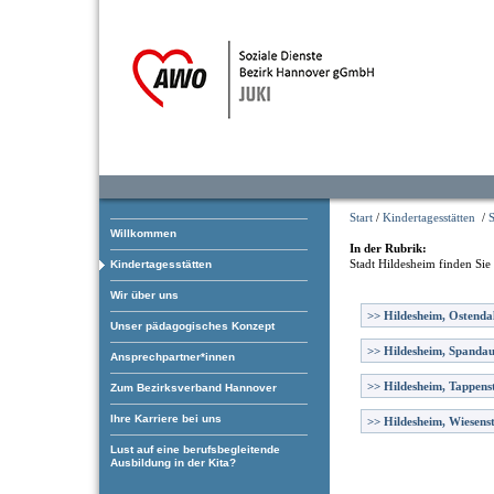
Start
/
Kindertagesstätten
/
S
Willkommen
In der Rubrik:
Stadt Hildesheim
finden Sie
Kindertagesstätten
Wir über uns
>>
Hildesheim, Ostendal
Unser pädagogisches Konzept
>>
Hildesheim, Spanda
Ansprechpartner*innen
>>
Hildesheim, Tappens
Zum Bezirksverband Hannover
Ihre Karriere bei uns
>>
Hildesheim, Wiesens
Lust auf eine berufsbegleitende
Ausbildung in der Kita?