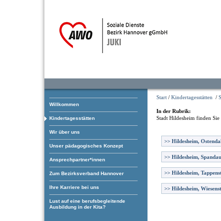
Start
/
Kindertagesstätten
/
S
Willkommen
In der Rubrik:
Stadt Hildesheim
finden Sie
Kindertagesstätten
Wir über uns
>>
Hildesheim, Ostendal
Unser pädagogisches Konzept
>>
Hildesheim, Spanda
Ansprechpartner*innen
>>
Hildesheim, Tappens
Zum Bezirksverband Hannover
Ihre Karriere bei uns
>>
Hildesheim, Wiesens
Lust auf eine berufsbegleitende
Ausbildung in der Kita?