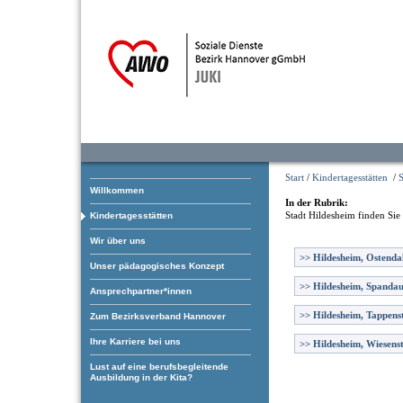
Start
/
Kindertagesstätten
/
S
Willkommen
In der Rubrik:
Stadt Hildesheim
finden Sie
Kindertagesstätten
Wir über uns
>>
Hildesheim, Ostendal
Unser pädagogisches Konzept
>>
Hildesheim, Spanda
Ansprechpartner*innen
>>
Hildesheim, Tappens
Zum Bezirksverband Hannover
Ihre Karriere bei uns
>>
Hildesheim, Wiesens
Lust auf eine berufsbegleitende
Ausbildung in der Kita?