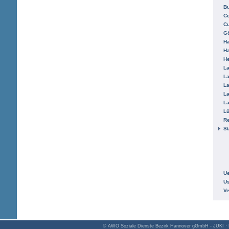
B
Ce
C
Gö
H
H
He
La
La
La
La
La
L
R
St
Ue
Us
V
© AWO Soziale Dienste Bezirk Hannover gGmbH - JUKI · K