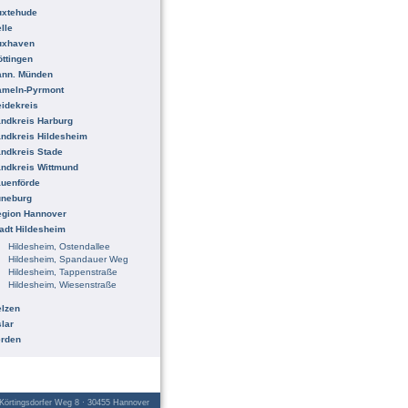
uxtehude
lle
uxhaven
ttingen
ann. Münden
ameln-Pyrmont
idekreis
ndkreis Harburg
ndkreis Hildesheim
ndkreis Stade
ndkreis Wittmund
uenförde
üneburg
egion Hannover
adt Hildesheim
Hildesheim, Ostendallee
Hildesheim, Spandauer Weg
Hildesheim, Tappenstraße
Hildesheim, Wiesenstraße
lzen
lar
erden
örtingsdorfer Weg 8 · 30455 Hannover