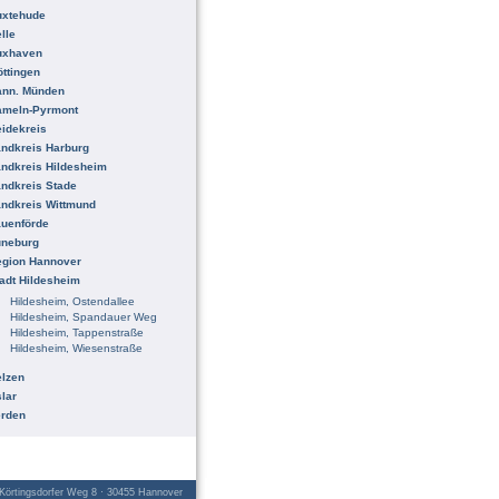
uxtehude
lle
uxhaven
ttingen
ann. Münden
ameln-Pyrmont
idekreis
ndkreis Harburg
ndkreis Hildesheim
ndkreis Stade
ndkreis Wittmund
uenförde
üneburg
egion Hannover
adt Hildesheim
Hildesheim, Ostendallee
Hildesheim, Spandauer Weg
Hildesheim, Tappenstraße
Hildesheim, Wiesenstraße
lzen
lar
erden
örtingsdorfer Weg 8 · 30455 Hannover