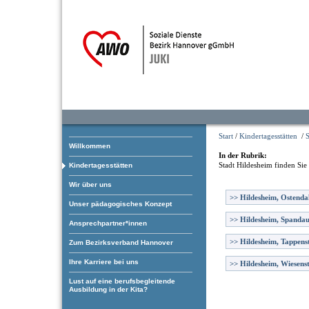
Start
/
Kindertagesstätten
/
S
Willkommen
In der Rubrik:
Stadt Hildesheim
finden Sie
Kindertagesstätten
Wir über uns
>>
Hildesheim, Ostendal
Unser pädagogisches Konzept
>>
Hildesheim, Spanda
Ansprechpartner*innen
>>
Hildesheim, Tappens
Zum Bezirksverband Hannover
Ihre Karriere bei uns
>>
Hildesheim, Wiesens
Lust auf eine berufsbegleitende
Ausbildung in der Kita?