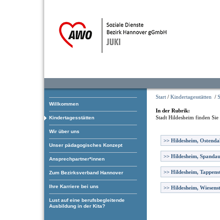
Start
/
Kindertagesstätten
/
S
Willkommen
In der Rubrik:
Stadt Hildesheim
finden Sie
Kindertagesstätten
Wir über uns
>>
Hildesheim, Ostendal
Unser pädagogisches Konzept
>>
Hildesheim, Spanda
Ansprechpartner*innen
>>
Hildesheim, Tappens
Zum Bezirksverband Hannover
Ihre Karriere bei uns
>>
Hildesheim, Wiesens
Lust auf eine berufsbegleitende
Ausbildung in der Kita?