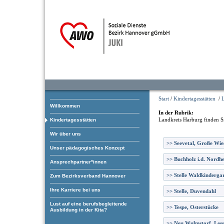
Start
/
Kindertagesstätten
/
Willkommen
In der Rubrik:
Landkreis Harburg
finden S
Kindertagesstätten
Wir über uns
>>
Seevetal, Große Wie
Unser pädagogisches Konzept
>>
Buchholz i.d. Nordhe
Ansprechpartner*innen
>>
Stelle Waldkinderga
Zum Bezirksverband Hannover
Ihre Karriere bei uns
>>
Stelle, Duvendahl
Lust auf eine berufsbegleitende
>>
Tespe, Osterstücke
Ausbildung in der Kita?
>>
Neu Wulmstorf, Less