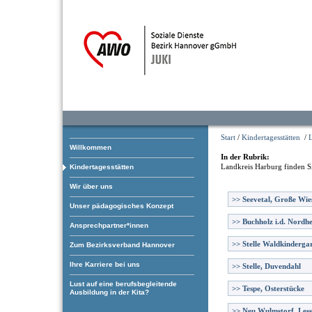
Start
/
Kindertagesstätten
/
Willkommen
In der Rubrik:
Landkreis Harburg
finden S
Kindertagesstätten
Wir über uns
>>
Seevetal, Große Wie
Unser pädagogisches Konzept
>>
Buchholz i.d. Nordhe
Ansprechpartner*innen
>>
Stelle Waldkinderga
Zum Bezirksverband Hannover
Ihre Karriere bei uns
>>
Stelle, Duvendahl
Lust auf eine berufsbegleitende
>>
Tespe, Osterstücke
Ausbildung in der Kita?
>>
Neu Wulmstorf, Less