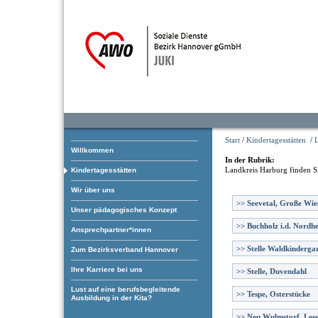
Start
/
Kindertagesstätten
/
Willkommen
In der Rubrik:
Landkreis Harburg
finden S
Kindertagesstätten
Wir über uns
>>
Seevetal, Große Wie
Unser pädagogisches Konzept
>>
Buchholz i.d. Nordhe
Ansprechpartner*innen
>>
Stelle Waldkinderga
Zum Bezirksverband Hannover
Ihre Karriere bei uns
>>
Stelle, Duvendahl
Lust auf eine berufsbegleitende
>>
Tespe, Osterstücke
Ausbildung in der Kita?
>>
Neu Wulmstorf, Less