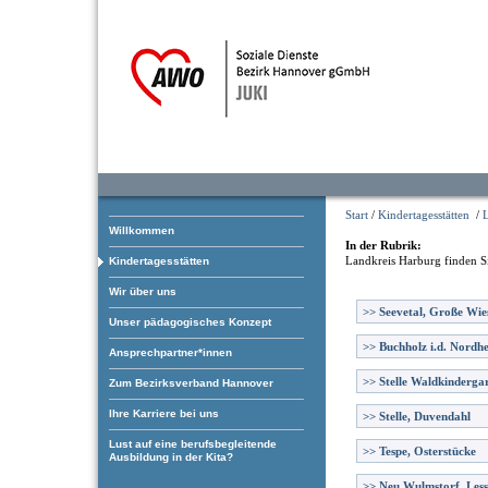
Start
/
Kindertagesstätten
/
Willkommen
In der Rubrik:
Landkreis Harburg
finden S
Kindertagesstätten
Wir über uns
>>
Seevetal, Große Wie
Unser pädagogisches Konzept
>>
Buchholz i.d. Nordhe
Ansprechpartner*innen
>>
Stelle Waldkinderga
Zum Bezirksverband Hannover
Ihre Karriere bei uns
>>
Stelle, Duvendahl
Lust auf eine berufsbegleitende
>>
Tespe, Osterstücke
Ausbildung in der Kita?
>>
Neu Wulmstorf, Less