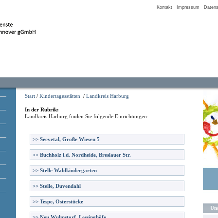
Kontakt
Impressum
Datens
Start
/
Kindertagesstätten
/
Landkreis Harburg
In der Rubrik:
Landkreis Harburg
finden Sie folgende Einrichtungen:
>>
Seevetal, Große Wiesen 5
>>
Buchholz i.d. Nordheide, Breslauer Str.
>>
Stelle Waldkindergarten
>>
Stelle, Duvendahl
>>
Tespe, Osterstücke
Uns
>>
Neu Wulmstorf, Lessinghöfe