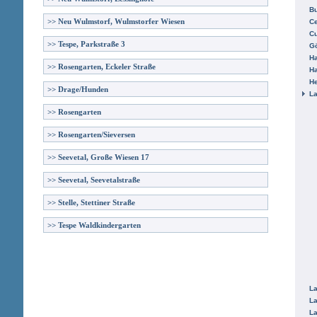
B
>>
Neu Wulmstorf, Wulmstorfer Wiesen
Ce
C
>>
Tespe, Parkstraße 3
Gö
H
>>
Rosengarten, Eckeler Straße
H
He
>>
Drage/Hunden
La
>>
Rosengarten
>>
Rosengarten/Sieversen
>>
Seevetal, Große Wiesen 17
>>
Seevetal, Seevetalstraße
>>
Stelle, Stettiner Straße
>>
Tespe Waldkindergarten
La
La
La